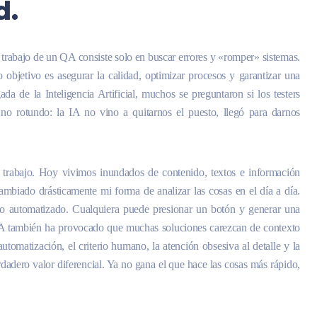
d.
l trabajo de un QA consiste solo en buscar errores y «romper» sistemas.
o objetivo es asegurar la calidad, optimizar procesos y garantizar una
da de la Inteligencia Artificial, muchos se preguntaron si los testers
no rotundo: la IA no vino a quitarnos el puesto, llegó para darnos
 trabajo. Hoy vivimos inundados de contenido, textos e información
biado drásticamente mi forma de analizar las cosas en el día a día.
o automatizado. Cualquiera puede presionar un botón y generar una
 IA también ha provocado que muchas soluciones carezcan de contexto
tomatización, el criterio humano, la atención obsesiva al detalle y la
dadero valor diferencial. Ya no gana el que hace las cosas más rápido,