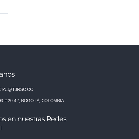
tanos
IAL@T3RSC.CO
03 # 20-42, BOGOTÁ, COLOMBIA
os en nuestras Redes
!