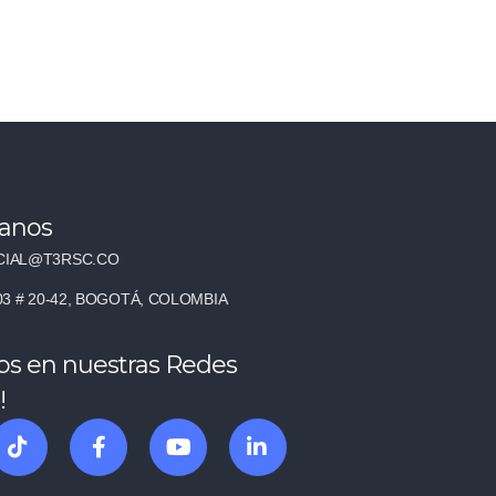
tanos
IAL@T3RSC.CO
03 # 20-42, BOGOTÁ, COLOMBIA
os en nuestras Redes
!