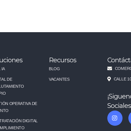
uciones
Recursos
Contác
COMERC
 IA
BLOG
CALLE 1
TAL DE
VACANTES
LUTAMIENTO
PIO
¡Siguen
IÓN OPERATIVA DE
Sociales
ENTO
RATACIÓN DIGITAL
UMPLIMIENTO